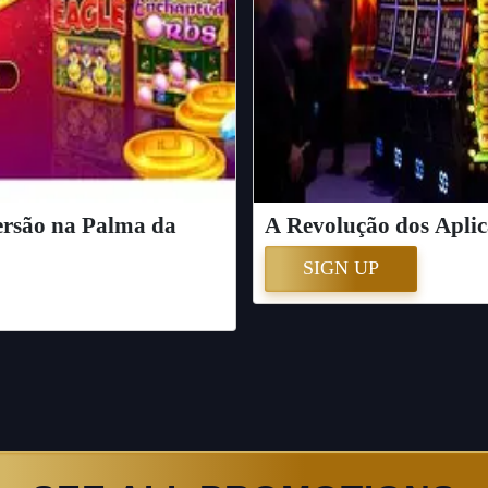
ersão na Palma da
A Revolução dos Aplic
SIGN UP