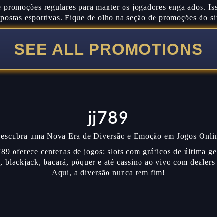
 promoções regulares para manter os jogadores engajados. Iss
postas esportivas. Fique de olho na seção de promoções do si
SEE ALL PROMOTIONS
jj789
escubra uma Nova Era de Diversão e Emoção em Jogos Onli
89 oferece centenas de jogos: slots com gráficos de última ge
 blackjack, bacará, pôquer e até cassino ao vivo com dealers 
Aqui, a diversão nunca tem fim!