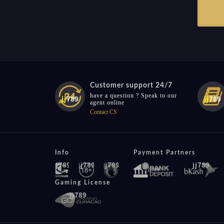
Customer support 24/7
have a question ? Speak to our
agent online
Contact CS
Info
Payment Partners
Gaming License