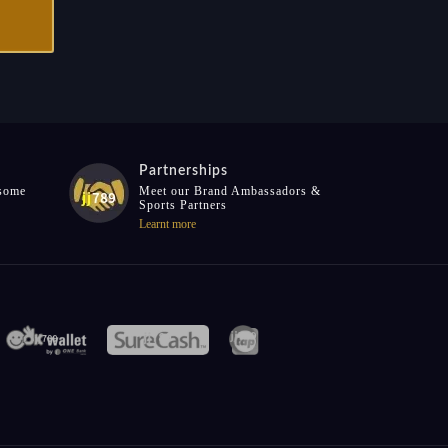
Partnerships
 some
Meet our Brand Ambassadors &
Sports Partners
Learnt more