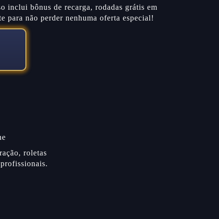
o inclui bônus de recarga, rodadas grátis em
te para não perder nenhuma oferta especial!
ne
ração, roletas
profissionais.