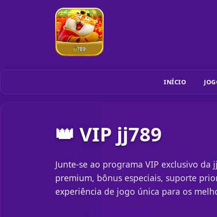
INÍCIO
JOG
👑 VIP jj789
Junte-se ao programa VIP exclusivo da j
premium, bônus especiais, suporte prio
experiência de jogo única para os melh