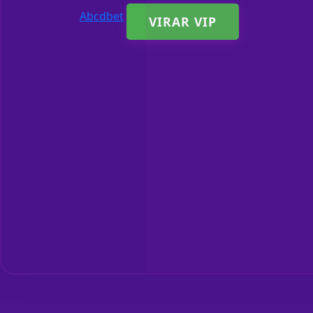
Abcdbet
VIRAR VIP