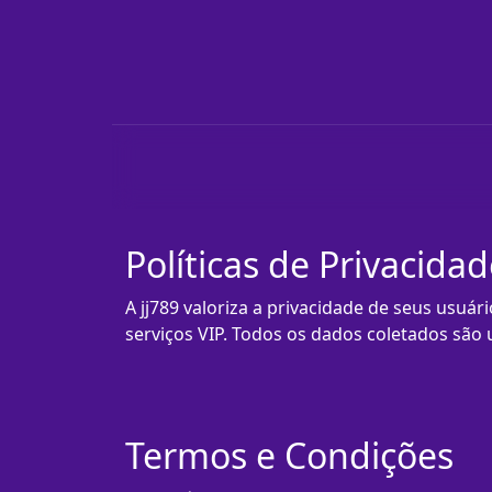
Políticas de Privacida
A jj789 valoriza a privacidade de seus usu
serviços VIP. Todos os dados coletados são 
Termos e Condições