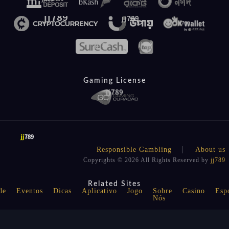
Gaming License
Responsible Gambling
About us
Copyrights © 2026 All Rights Reserved by
jj789
Related Sites
de
Eventos
Dicas
Aplicativo
Jogo
Sobre
Casino
Esp
Nós