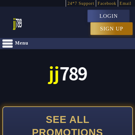
24*7 Support
Facebook
Email
LOGIN
SIGN UP
Menu
SEE ALL
PROMOTIONS