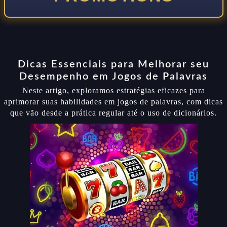
Dicas Essenciais para Melhorar seu
Desempenho em Jogos de Palavras
Neste artigo, exploramos estratégias eficazes para
aprimorar suas habilidades em jogos de palavras, com dicas
que vão desde a prática regular até o uso de dicionários.