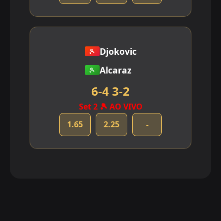
Djokovic
🎾
Alcaraz
🎾
6-4 3-2
Set 2 🎾 AO VIVO
1.65
2.25
-