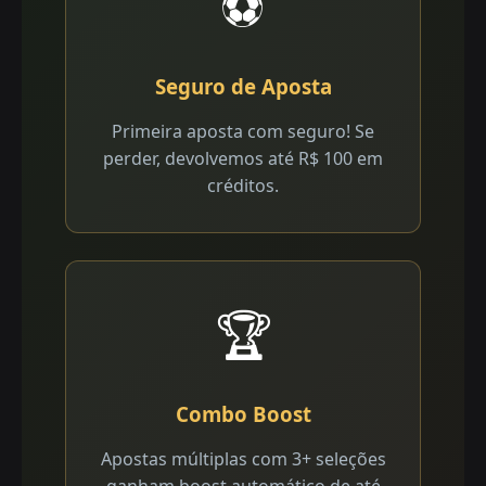
⚽
Seguro de Aposta
Primeira aposta com seguro! Se
perder, devolvemos até R$ 100 em
créditos.
🏆
Combo Boost
Apostas múltiplas com 3+ seleções
ganham boost automático de até