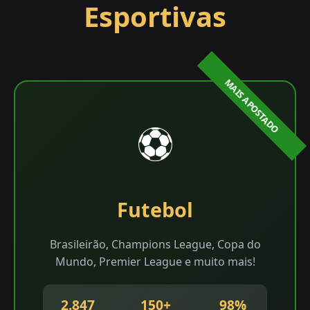
Esportivas
⚽
Futebol
Brasileirão, Champions League, Copa do
Mundo, Premier League e muito mais!
2.847
150+
98%