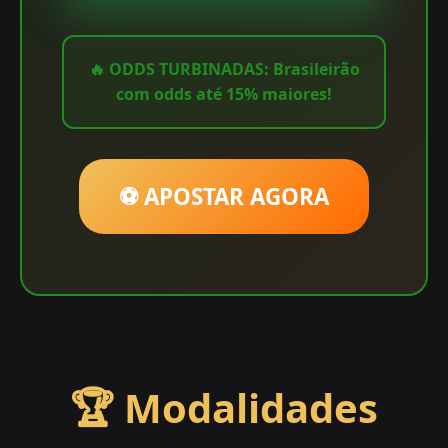
🔥
ODDS TURBINADAS:
Brasileirão
com odds até 15% maiores!
⚽ APOSTAR AGORA
🏆 Modalidades