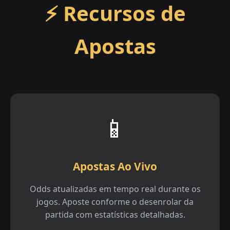
⚡ Recursos de
Apostas
📱
Apostas Ao Vivo
Odds atualizadas em tempo real durante os
jogos. Aposte conforme o desenrolar da
partida com estatísticas detalhadas.